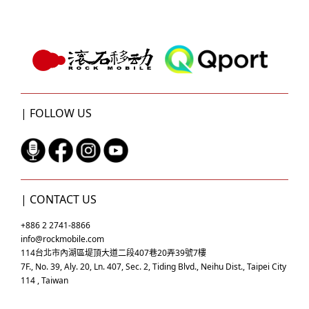
| FOLLOW US
| CONTACT US
+886 2 2741-8866
info@rockmobile.com
114台北市內湖區堤頂大道二段407巷20弄39號7樓
7F., No. 39, Aly. 20, Ln. 407, Sec. 2, Tiding Blvd., Neihu Dist., Taipei City
114 , Taiwan