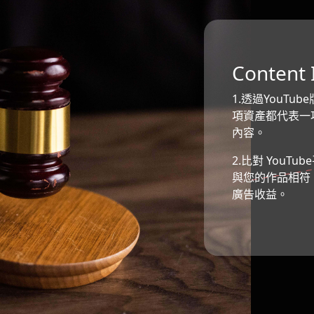
Conten
1.透過YouT
項資產都代表一
內容。
2.比對 YouT
與您的作品相符
廣告收益。