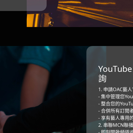
YouTub
詢
1. 申請OAC藝
- 集中管理您Yo
- 整合您的You
- 合併所有訂
- 享有藝人專用
2. 串聯MCN
- 即刻開啟頻道