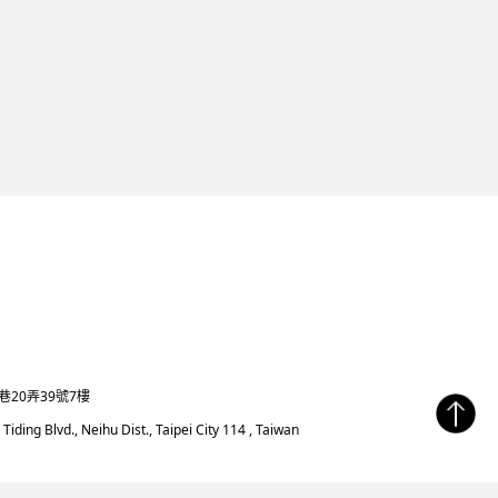
巷20弄39號7樓
, Tiding Blvd., Neihu Dist., Taipei City 114 , Taiwan